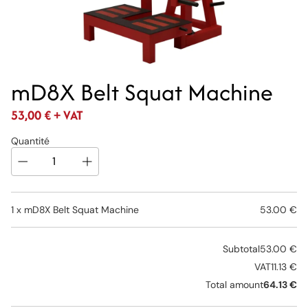
mD8X Belt Squat Machine
53,00
€
+ VAT
Quantité
1 x
mD8X Belt Squat Machine
53.00 €
Subtotal
53.00 €
VAT
11.13 €
Total amount
64.13 €