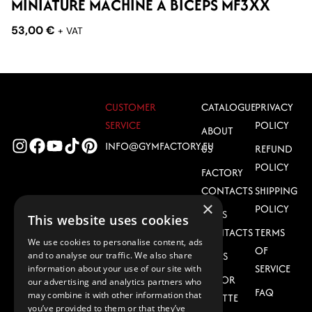
MINIATURE MACHINE À BICEPS MF3XX
M
53,00
€
5
+ VAT
CUSTOMER
CATALOGUE
PRIVACY
SERVICE
POLICY
ABOUT
INFO@GYMFACTORY.EU
US
REFUND
POLICY
FACTORY
CONTACTS
SHIPPING
DOWNLOAD
×
POLICY
SALES
CATALOG
This website uses cookies
CONTACTS
TERMS
GF EQUIPMENT
We use cookies to personalise content, ads
OF
CATALOG 2026
NEWS
and to analyse our traffic. We also share
SERVICE
information about your use of our site with
(PDF)
COLOR
our advertising and analytics partners who
FAQ
may combine it with other information that
PALETTE
you’ve provided to them or that they’ve