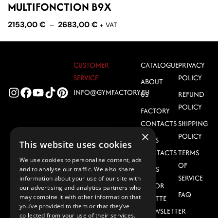
MULTIFONCTION B9X
P
2153,00
€
2683,00
€
1
–
+ VAT
CUSTOMER
CATALOGUE
PRIVACY
SERVICE
POLICY
ABOUT
INFO@GYMFACTORY.EU
US
REFUND
POLICY
FACTORY
CONTACTS
SHIPPING
DOWNLOAD
×
POLICY
SALES
CATALOG
This website uses cookies
CONTACTS
TERMS
GF EQUIPMENT
We use cookies to personalise content, ads
OF
CATALOG 2026
NEWS
and to analyse our traffic. We also share
SERVICE
information about your use of our site with
(PDF)
COLOR
our advertising and analytics partners who
FAQ
may combine it with other information that
PALETTE
you’ve provided to them or that they’ve
JOIN OUR NEWSLETTER
collected from your use of their services.