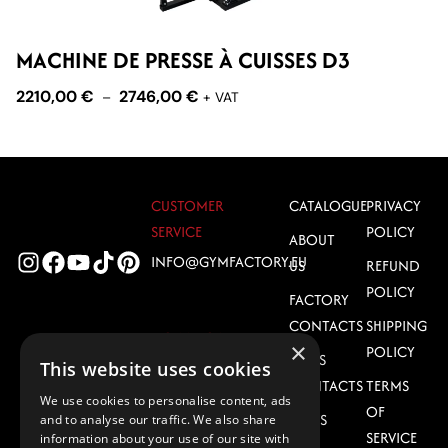
MACHINE DE PRESSE À CUISSES D3
M
2210,00
€
2746,00
€
1
–
+ VAT
CUSTOMER
CATALOGUE
PRIVACY
SERVICE
POLICY
ABOUT
INFO@GYMFACTORY.EU
US
REFUND
POLICY
FACTORY
CONTACTS
SHIPPING
DOWNLOAD
×
POLICY
SALES
CATALOG
This website uses cookies
CONTACTS
TERMS
GF EQUIPMENT
We use cookies to personalise content, ads
OF
CATALOG 2026
NEWS
and to analyse our traffic. We also share
SERVICE
information about your use of our site with
(PDF)